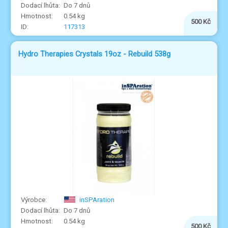
Do 7 dnů
0.54 kg
500 Kč
117313
Hydro Therapies Crystals 19oz - Rebuild 538g
inSPAration
Do 7 dnů
0.54 kg
500 Kč