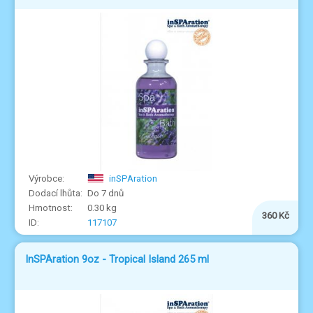
inSPAration
Do 7 dnů
0.30 kg
360 Kč
117107
InSPAration 9oz - Tropical Island 265 ml