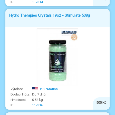
117314
Hydro Therapies Crystals 19oz - Stimulate 538g
inSPAration
Do 7 dnů
0.54 kg
500 Kč
117316