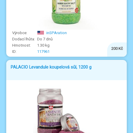
inSPAration
Do 7 dnů
1.30 kg
200 Kč
117961
PALACIO Levandule koupelová sůl, 1200 g