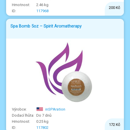
2.46 kg
200 Kč
117968
Spa Bomb 5oz – Spirit Aromatherapy
inSPAration
Do 7 dnů
0.25 kg
172 Kč
117802