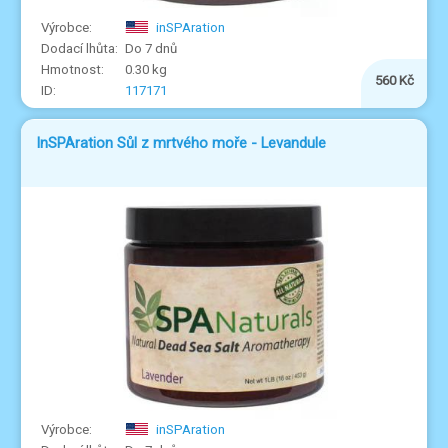
inSPAration
Do 7 dnů
0.30 kg
560 Kč
117171
InSPAration Sůl z mrtvého moře - Levandule
inSPAration