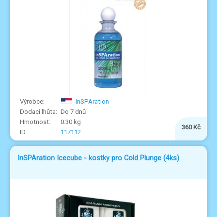
inSPAration
Do 7 dnů
0.30 kg
360 Kč
117112
InSPAration Icecube - kostky pro Cold Plunge (4ks)