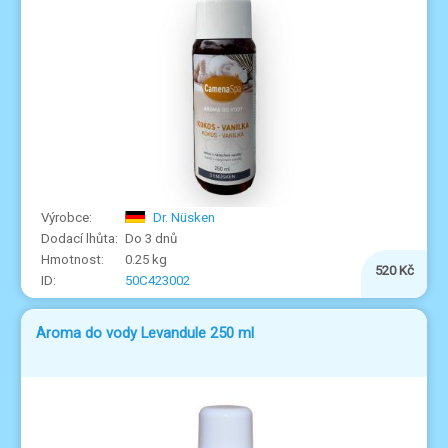
Dr. Nüsken
Do 3 dnů
0.25 kg
520 Kč
50C423002
Aroma do vody Levandule 250 ml