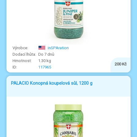
inSPAration
Do 7 dnů
1.30 kg
200 Kč
117965
PALACIO Konopná koupelová sůl, 1200 g