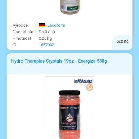
Lacoform
Do 3 dnů
0.25 kg
520 Kč
1657002
Hydro Therapies Crystals 19oz - Energize 538g