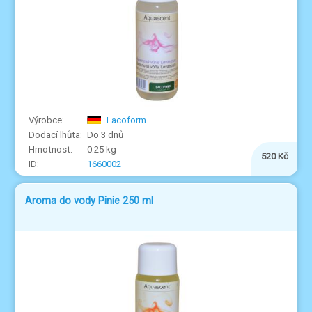
Lacoform
Do 3 dnů
0.25 kg
520 Kč
1660002
Aroma do vody Pinie 250 ml