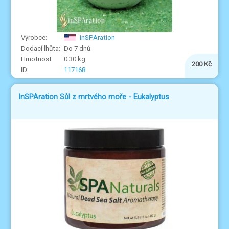
inSPAration
Do 7 dnů
0.30 kg
200 Kč
117168
InSPAration Sůl z mrtvého moře - Eukalyptus