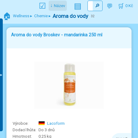
▤
Název
0
🏠
Aroma do vody
Wellness
Chemie
32
Aroma do vody Broskev - mandarinka 250 ml
Lacoform
Do 3 dnů
0.25 kg