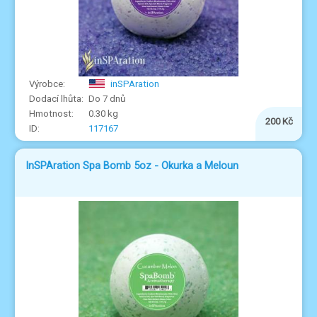
inSPAration
Do 7 dnů
0.30 kg
200 Kč
117167
InSPAration Spa Bomb 5oz - Okurka a Meloun