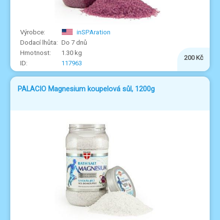
inSPAration
Do 7 dnů
1.30 kg
200 Kč
117963
PALACIO Magnesium koupelová sůl, 1200g