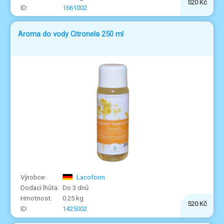
520 Kč
1661002
Aroma do vody Citronela 250 ml
Lacoform
Do 3 dnů
0.25 kg
520 Kč
1425002