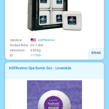
inSPAration
Do 7 dnů
0.30 kg
970 Kč
117169
InSPAration Spa Bomb 5oz - Levandule