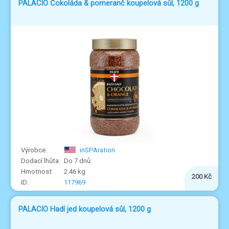
PALACIO Čokoláda & pomeranč koupelová sůl, 1200 g
inSPAration
Do 7 dnů
2.46 kg
200 Kč
117969
PALACIO Hadí jed koupelová sůl, 1200 g