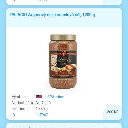
PALACIO Arganový olej koupelová sůl, 1200 g
inSPAration
Do 7 dnů
2.46 kg
200 Kč
117967