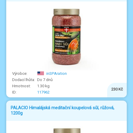
inSPAration
Do 7 dnů
1.30 kg
230 Kč
117962
PALACIO Himalájská meditační koupelová sůl, růžová,
1200g