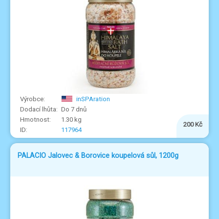
inSPAration
Do 7 dnů
1.30 kg
200 Kč
117964
PALACIO Jalovec & Borovice koupelová sůl, 1200g