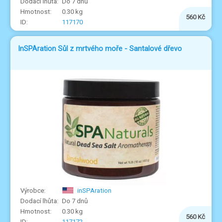
Do 7 dnů
0.30 kg
560 Kč
117170
InSPAration Sůl z mrtvého moře - Santalové dřevo
inSPAration
Do 7 dnů
0.30 kg
560 Kč
117172