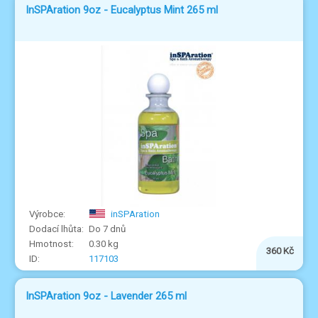
InSPAration 9oz - Eucalyptus Mint 265 ml
inSPAration
Do 7 dnů
0.30 kg
360 Kč
117103
InSPAration 9oz - Lavender 265 ml