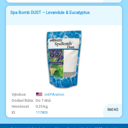
Spa Bomb DUST – Levandule & Eucalyptus
inSPAration
Do 7 dnů
0.25 kg
560 Kč
117803