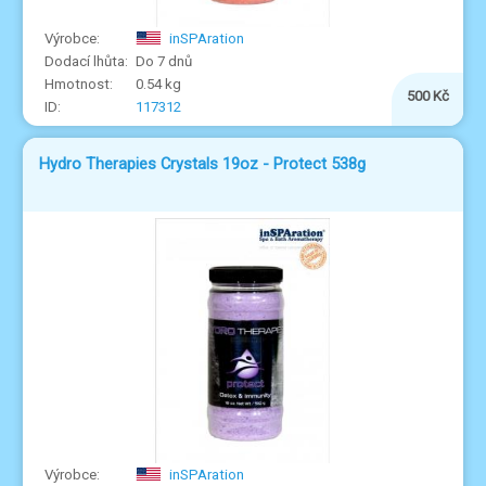
inSPAration
Do 7 dnů
0.54 kg
500 Kč
117312
Hydro Therapies Crystals 19oz - Protect 538g
inSPAration