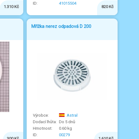
41015504
1.310 Kč
820 Kč
Mřížka nerez odpadová D 200
Astral
Do 5 dnů
0.60 kg
00279
300 Kč
1.610 Kč