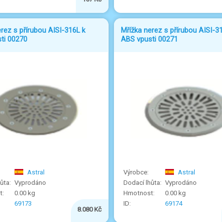
rez s přírubou AISI-316L k
Mřížka nerez s přírubou AISI-3
ti 00270
ABS vpusti 00271
Astral
Astral
Vyprodáno
Vyprodáno
0.00 kg
0.00 kg
69173
69174
8.080 Kč