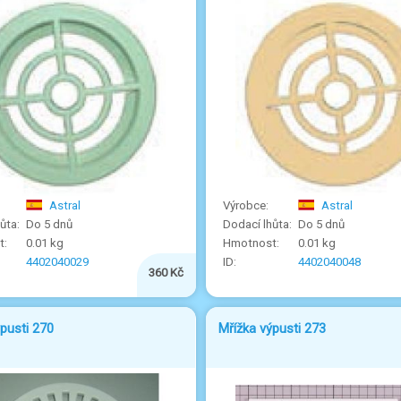
Astral
Astral
Do 5 dnů
Do 5 dnů
0.01 kg
0.01 kg
4402040029
4402040048
360 Kč
pusti 270
Mřížka výpusti 273