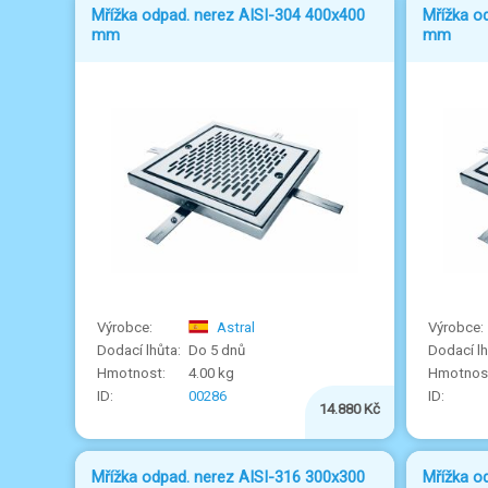
Mřížka odpad. nerez AISI-304 400x400
Mřížka o
mm
mm
Astral
Do 5 dnů
4.00 kg
00286
14.880 Kč
Mřížka odpad. nerez AISI-316 300x300
Mřížka o