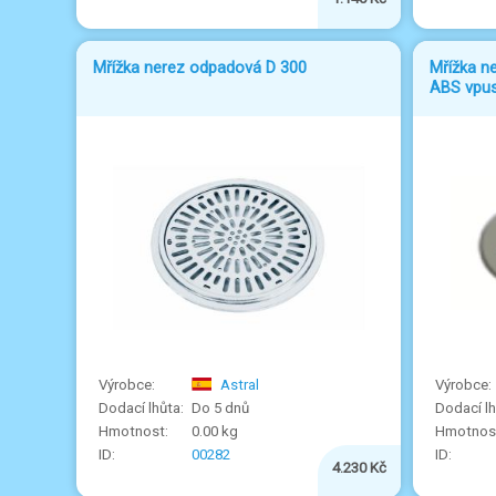
Mřížka nerez odpadová D 300
Mřížka ne
ABS vpus
Astral
Do 5 dnů
0.00 kg
00282
4.230 Kč