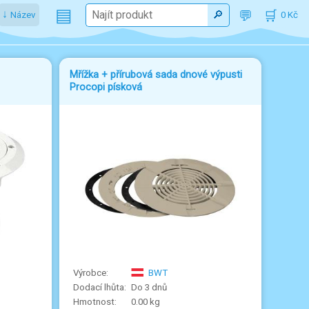
▤
Název
0
Mřížka + přírubová sada dnové výpusti
Procopi písková
BWT
Do 3 dnů
0.00 kg