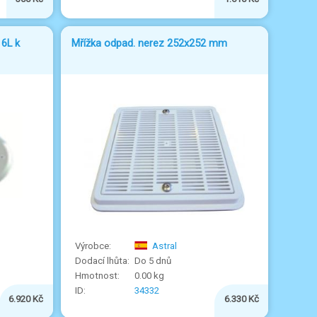
16L k
Mřížka odpad. nerez 252x252 mm
Astral
Do 5 dnů
0.00 kg
34332
6.920 Kč
6.330 Kč