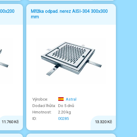
200x200
Mřížka odpad. nerez AISI-304 300x300
mm
Astral
Do 5 dnů
2.20 kg
00285
11.760 Kč
13.320 Kč