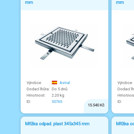
mm
mm
Astral
Do 5 dnů
2.20 kg
30765
15.540 Kč
Mřížka odpad. plast 345x345 mm
Mřížka o