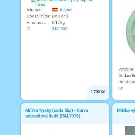
Kripsol
Do 3 dnů
0.15 kg
3131902
1.700 Kč
Mřížka trysky (sada 5ks) - barva
Mřížka vý
antracitová šedá (RAL7016)