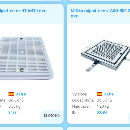
dpad. nerez 410x410 mm
Mřížka odpad. nerez AISI-304 
mm
Astral
Astral
Do 5 dnů
Do 5 dnů
0.00 kg
1.20 kg
34334
00284
13.090 Kč