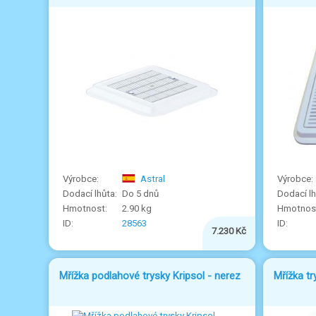
Astral
Do 5 dnů
2.90 kg
28563
7.230 Kč
Mřížka podlahové trysky Kripsol - nerez
Mřížka tr