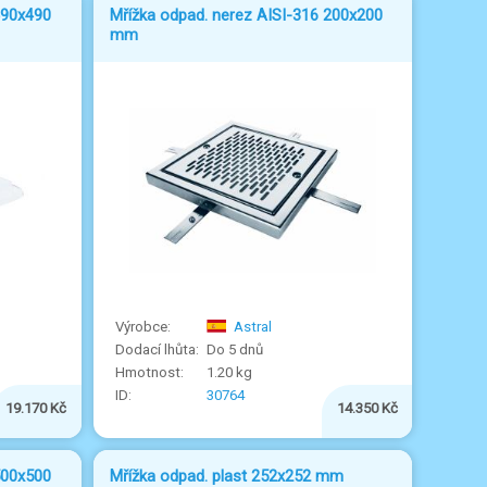
490x490
Mřížka odpad. nerez AISI-316 200x200
mm
Astral
Do 5 dnů
1.20 kg
30764
19.170 Kč
14.350 Kč
500x500
Mřížka odpad. plast 252x252 mm