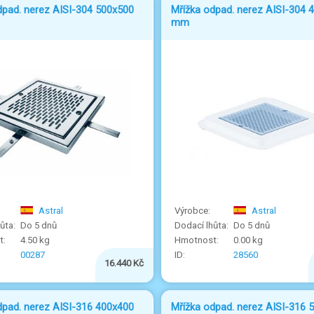
dpad. nerez AISI-304 500x500
Mřížka odpad. nerez AISI-304 
mm
Astral
Astral
Do 5 dnů
Do 5 dnů
4.50 kg
0.00 kg
00287
28560
16.440 Kč
dpad. nerez AISI-316 400x400
Mřížka odpad. nerez AISI-316 