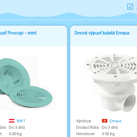
usť Procopi - mint
Dnová výpusť kulatá Emaux
BWT
Emaux
Do 3 dnů
Do 3 dnů
0.00 kg
0.92 kg