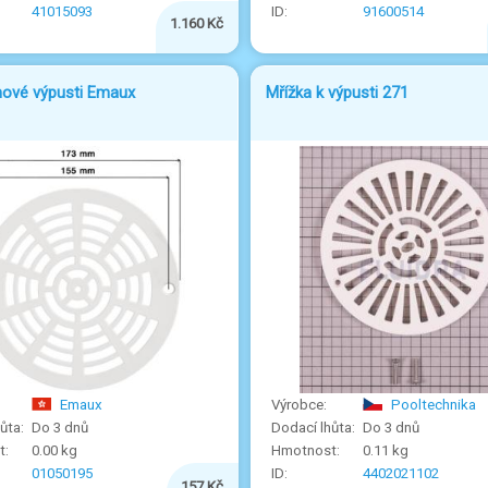
41015093
91600514
1.160 Kč
nové výpusti Emaux
Mřížka k výpusti 271
Emaux
Pooltechnika
Do 3 dnů
Do 3 dnů
0.00 kg
0.11 kg
01050195
4402021102
157 Kč