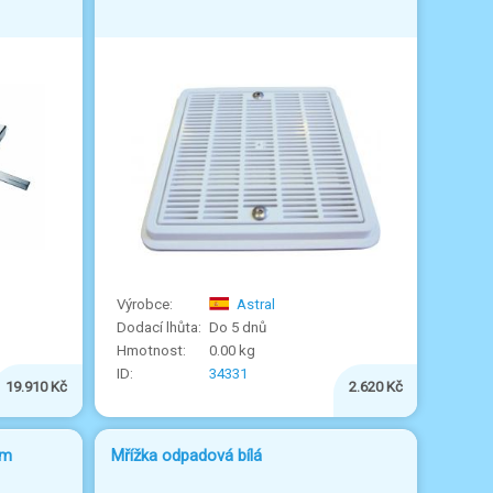
Astral
Do 5 dnů
0.00 kg
34331
19.910 Kč
2.620 Kč
mm
Mřížka odpadová bílá