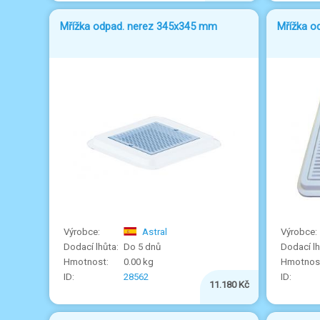
Mřížka odpad. nerez 345x345 mm
Mřížka o
Astral
Do 5 dnů
0.00 kg
28562
11.180 Kč