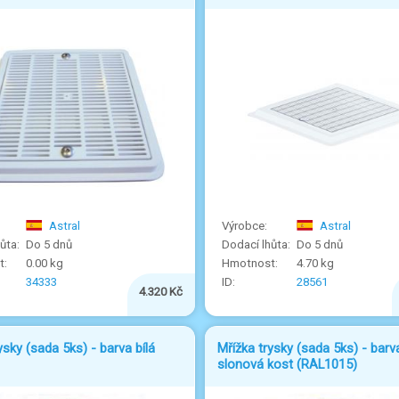
Astral
Astral
Do 5 dnů
Do 5 dnů
0.00 kg
4.70 kg
34333
28561
4.320 Kč
ysky (sada 5ks) - barva bílá
Mřížka trysky (sada 5ks) - barv
slonová kost (RAL1015)