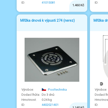
41015081
1.460 Kč
Mřížka dnová k výpusti 274 (nerez)
Mřížka d
Pooltechnika
Do 3 dnů
0.24 kg
4402021401
1.140 Kč