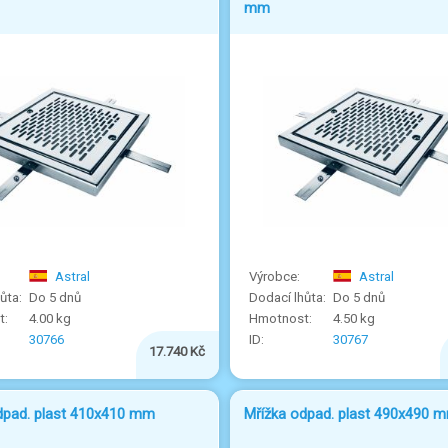
mm
Astral
Astral
Do 5 dnů
Do 5 dnů
4.00 kg
4.50 kg
30766
30767
17.740 Kč
dpad. plast 410x410 mm
Mřížka odpad. plast 490x490 