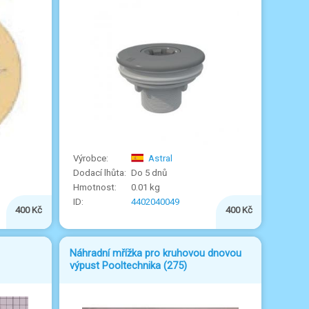
Astral
Do 5 dnů
0.01 kg
4402040049
400 Kč
400 Kč
Náhradní mřížka pro kruhovou dnovou
výpust Pooltechnika (275)