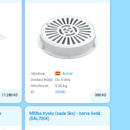
Astral
Do 5 dnů
0.30 kg
00280
11.280 Kč
380 Kč
a
Mřížka trysky (sada 5ks) - barva šedá
(RAL7004)