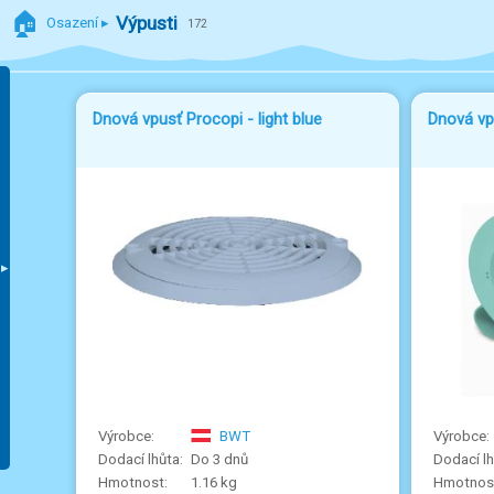
🏠
Výpusti
Osazení
172
Dnová vpusť Procopi - light blue
Dnová vp
BWT
Do 3 dnů
1.16 kg