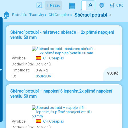
▤
Název
0
🏠
Sběrací potrubí
Potrubí
Tvarovky
CH Coraplax
4
Sběrací potrubí - nástavec sběrače – 2x přímé napojení
ventilu 50 mm
CH Coraplax
Do 3 dnů
0.92 kg
950 Kč
05BR2UV
Sběrací potrubí – napojení 6 lepením,2x přímé napojení
ventilu 50 mm
CH Coraplax
Do 3 dnů