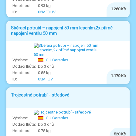
0.93 kg
1.260 Kč
05MFDUV
Sběrací potrubí – napojení 50 mm lepením,2x přímé
napojení ventilu 50 mm
CH Coraplax
Do 3 dnů
0.85 kg
1.170 Kč
05MFUV
Trojcestné potrubí - středové
CH Coraplax
Do 3 dnů
0.78 kg
520 Kč